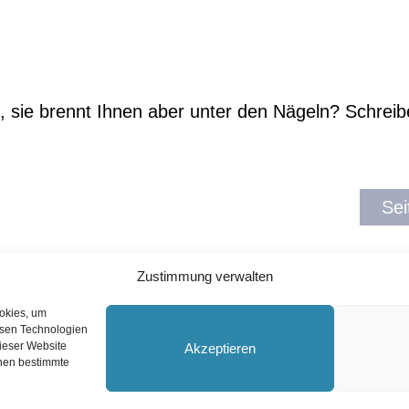
, sie brennt Ihnen aber unter den Nägeln?
Schreib
Sei
Zustimmung verwalten
ookies, um
esen Technologien
dieser Website
Akzeptieren
nnen bestimmte