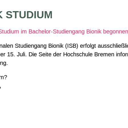
K STUDIUM
tudium im Bachelor-Studiengang Bionik begonne
nalen Studiengang Bionik (ISB) erfolgt ausschließ
r 15. Juli.
Die Seite der Hochschule Bremen inform
ung
.
um?
?