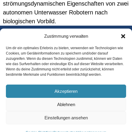
strömungsdynamischen Eigenschaften von zwei
autonomen Unterwasser Robotern nach
biologischen Vorbild.
Zustimmung verwalten
Startseite
Um dir ein optimales Erlebnis zu bieten, verwenden wir Technologien wie
Team
Cookies, um Geräteinformationen zu speichern und/oder darauf
zuzugreifen. Wenn du diesen Technologien zustimmst, können wir Daten
wie das Surfverhalten oder eindeutige IDs auf dieser Website verarbeiten.
Kontakt und
Wenn du deine Zustimmung nicht erteilst oder zurückziehst, können
Anfahrt
bestimmte Merkmale und Funktionen beeinträchtigt werden.
Impressum
Akzeptieren
Datenschutzerklärung
Ablehnen
Einstellungen ansehen
© 2026 Bionik-Innovations-Centrum Hochschule